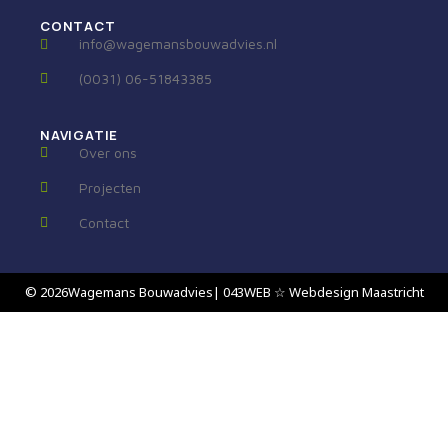
CONTACT
info@wagemansbouwadvies.nl
(0031) 06-51843385
NAVIGATIE
Over ons
Projecten
Contact
© 2026
Wagemans Bouwadvies
| 043WEB ☆ Webdesign Maastricht