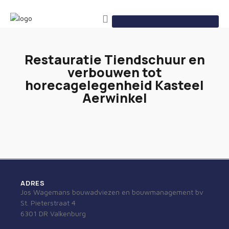
Restauratie Tiendschuur en
verbouwen tot
horecagelegenheid Kasteel
Aerwinkel
ADRES
Jos Wagemans bouwadviezen en bouwmanagement bv
St. Pieterstraat 4
6301 DR Valkenburg