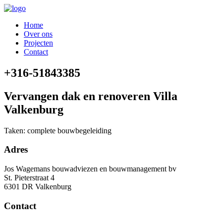
Ga
naar
Menu
Home
de
Over ons
inhoud
Projecten
Contact
+316-51843385
Vervangen dak en renoveren Villa
Valkenburg
Taken: complete bouwbegeleiding
Adres
Jos Wagemans bouwadviezen en bouwmanagement bv
St. Pieterstraat 4
6301 DR Valkenburg
Contact