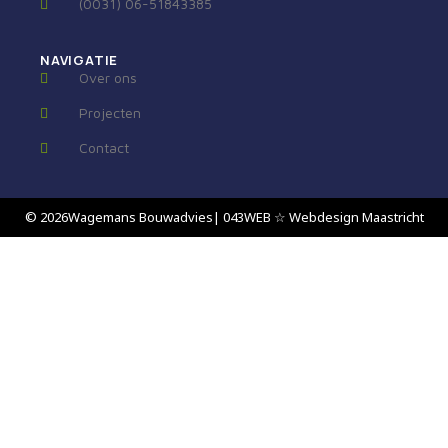
(0031) 06-51843385
NAVIGATIE
Over ons
Projecten
Contact
© 2026
Wagemans Bouwadvies
| 043WEB ☆ Webdesign Maastricht