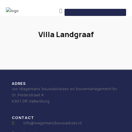
Villa Landgraaf
ADRES
Jos Wagemans bouwadviezen en bouwmanagement bv
St. Pieterstraat 4
6301 DR Valkenburg
CONTACT
info@wagemansbouwadvies.nl